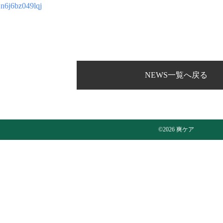
ajn6j6bz049lqj
NEWS一覧へ戻る
©2026 爽ケア